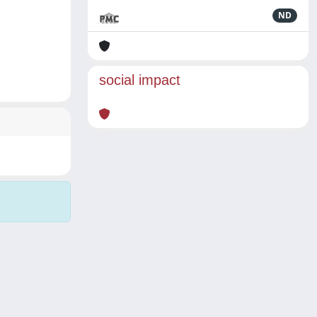
ND
social impact