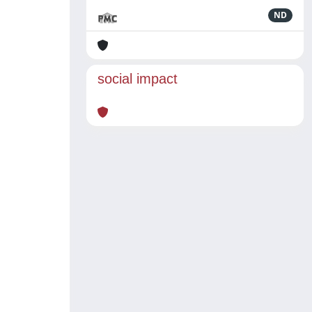
ND
social impact