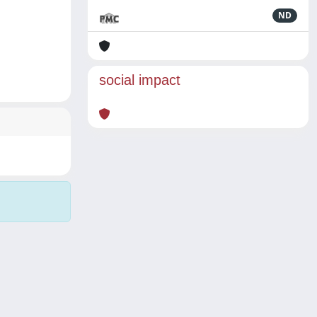
ND
social impact