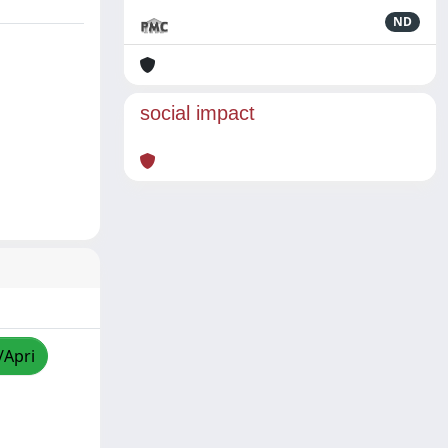
ND
social impact
/Apri