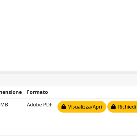
mensione
Formato
7 MB
Adobe PDF
Visualizza/Apri
Richiedi