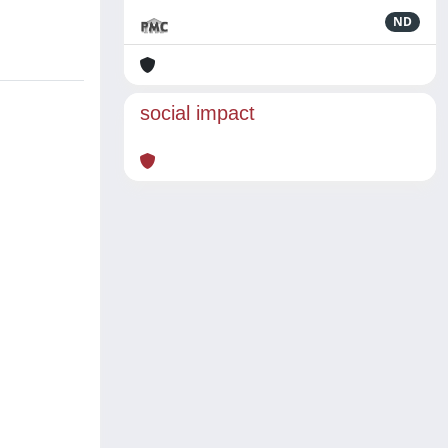
ND
social impact