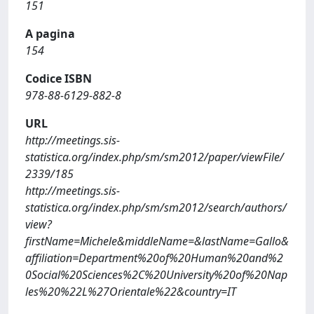
151
A pagina
154
Codice ISBN
978-88-6129-882-8
URL
http://meetings.sis-
statistica.org/index.php/sm/sm2012/paper/viewFile/
2339/185
http://meetings.sis-
statistica.org/index.php/sm/sm2012/search/authors/
view?
firstName=Michele&middleName=&lastName=Gallo&
affiliation=Department%20of%20Human%20and%2
0Social%20Sciences%2C%20University%20of%20Nap
les%20%22L%27Orientale%22&country=IT