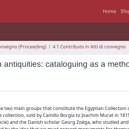
Home
Sfo
 Convegno (Proceeding)
4.1 Contributo in Atti di convegno
n antiquities: cataloguing as a meth
the two main groups that constitute the Egyptian Collection 
ollection, sold by Camillo Borgia to Joachim Murat in 181
 uncle) and the Danish scholar Georg Zoëga, who studied and