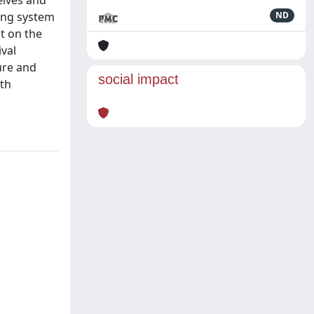
elves and
uing system
ND
t on the
val
ure and
social impact
9th