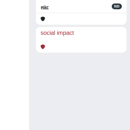
ND
social impact