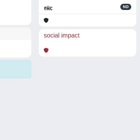
ND
social impact