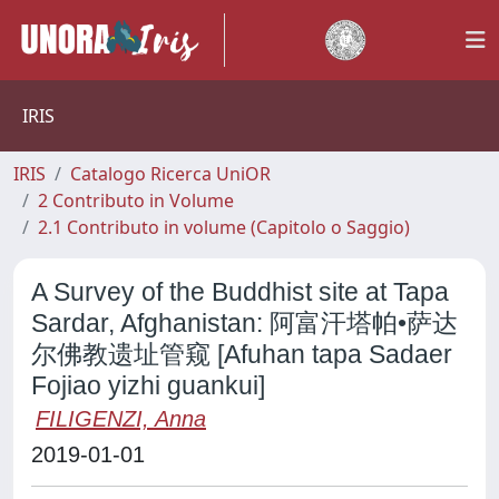
IRIS
IRIS
Catalogo Ricerca UniOR
2 Contributo in Volume
2.1 Contributo in volume (Capitolo o Saggio)
A Survey of the Buddhist site at Tapa
Sardar, Afghanistan: 阿富汗塔帕•萨达
尔佛教遗址管窥 [Afuhan tapa Sadaer
Fojiao yizhi guankui]
FILIGENZI, Anna
2019-01-01