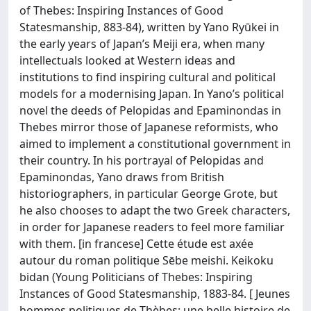
of Thebes: Inspiring Instances of Good
Statesmanship, 883-84), written by Yano Ryūkei in
the early years of Japan’s Meiji era, when many
intellectuals looked at Western ideas and
institutions to find inspiring cultural and political
models for a modernising Japan. In Yano’s political
novel the deeds of Pelopidas and Epaminondas in
Thebes mirror those of Japanese reformists, who
aimed to implement a constitutional government in
their country. In his portrayal of Pelopidas and
Epaminondas, Yano draws from British
historiographers, in particular George Grote, but
he also chooses to adapt the two Greek characters,
in order for Japanese readers to feel more familiar
with them. [in francese] Cette étude est axée
autour du roman politique Sēbe meishi. Keikoku
bidan (Young Politicians of Thebes: Inspiring
Instances of Good Statesmanship, 1883-84. [ Jeunes
hommes politiques de Thèbes: une belle histoire de