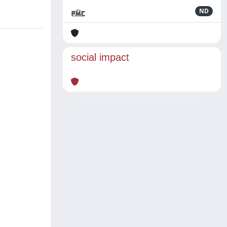
ND
social impact