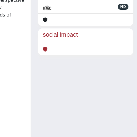
perspective
w
ND
ds of
social impact