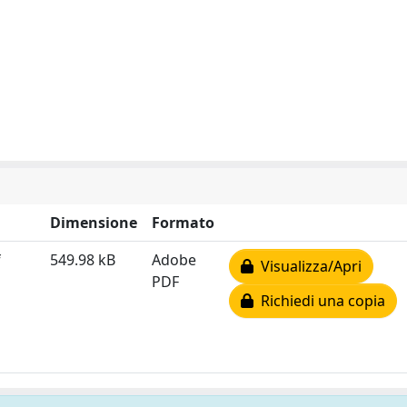
Dimensione
Formato
f
549.98 kB
Adobe
Visualizza/Apri
PDF
Richiedi una copia