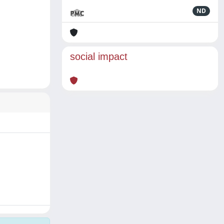
ND
social impact