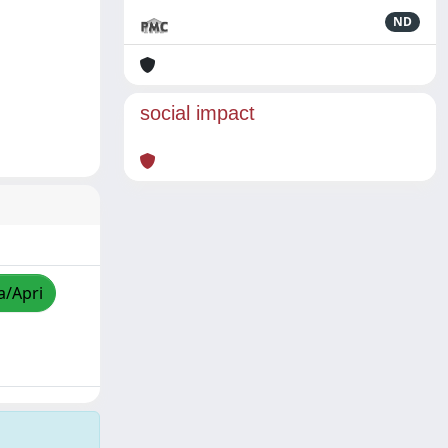
ND
social impact
a/Apri