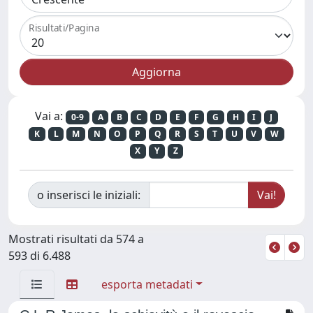
Risultati/Pagina
Vai a:
0-9
A
B
C
D
E
F
G
H
I
J
K
L
M
N
O
P
Q
R
S
T
U
V
W
X
Y
Z
o inserisci le iniziali:
Mostrati risultati da 574 a
593 di 6.488
esporta metadati