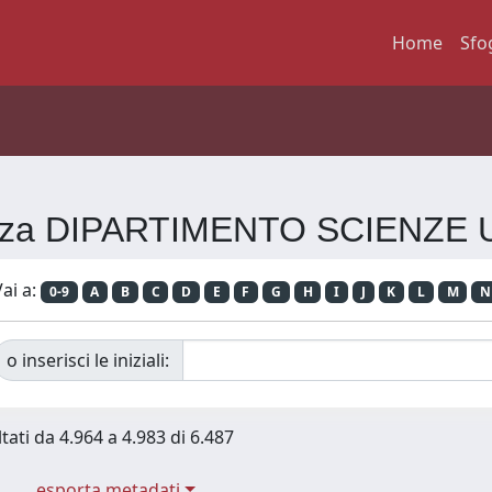
Home
Sfo
erenza DIPARTIMENTO SCIENZE
ai a:
0-9
A
B
C
D
E
F
G
H
I
J
K
L
M
N
o inserisci le iniziali:
tati da 4.964 a 4.983 di 6.487
esporta metadati