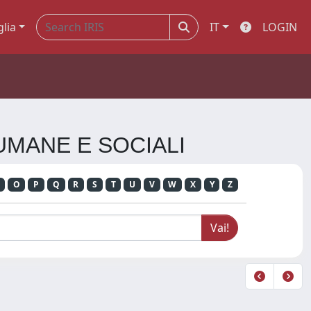
glia
IT
LOGIN
 UMANE E SOCIALI
O
P
Q
R
S
T
U
V
W
X
Y
Z