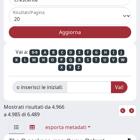
Risultati/Pagina
Vai a:
0-9
A
B
C
D
E
F
G
H
I
J
K
L
M
N
O
P
Q
R
S
T
U
V
W
X
Y
Z
o inserisci le iniziali:
Mostrati risultati da 4.966
a 4.985 di 6.489
esporta metadati