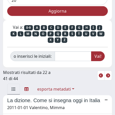
Vai a:
0-9
A
B
C
D
E
F
G
H
I
J
K
L
M
N
O
P
Q
R
S
T
U
V
W
X
Y
Z
o inserisci le iniziali:
Mostrati risultati da 22 a
41 di 44
esporta metadati
La dizione. Come si insegna oggi in Italia
2011-01-01 Valentino, Mimma