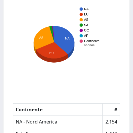
NA
EU
AS
SA
OC
AF
AS
NA
Continente
sconos…
EU
Continente
#
NA - Nord America
2.154