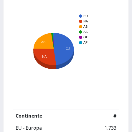
EU
NA
AS
SA
OC
AS
AF
EU
NA
Continente
#
EU - Europa
1.733