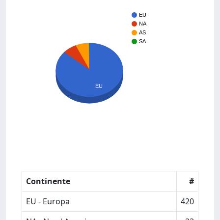
EU
NA
AS
SA
EU
Continente
#
EU - Europa
420