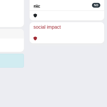
ND
social impact