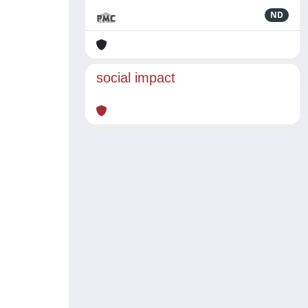
ND
social impact