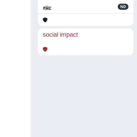
ND
social impact