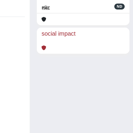
ND
social impact