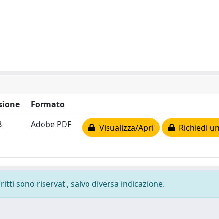
sione
Formato
B
Adobe PDF
Visualizza/Apri
Richiedi un
ritti sono riservati, salvo diversa indicazione.