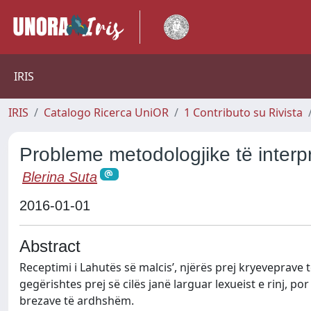
IRIS
IRIS
Catalogo Ricerca UniOR
1 Contributo su Rivista
Probleme metodologjike të interpr
Blerina Suta
2016-01-01
Abstract
Receptimi i Lahutës së malcis’, njërës prej kryeveprave t
gegërishtes prej së cilës janë larguar lexueist e rinj, p
brezave të ardhshëm.