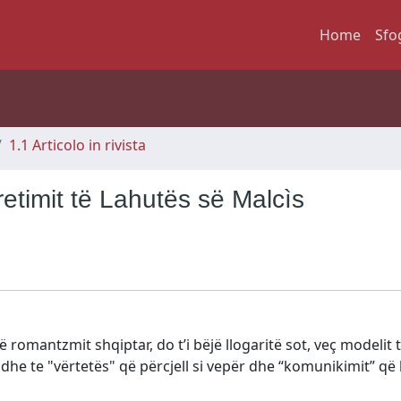
Home
Sfo
1.1 Articolo in rivista
etimit të Lahutës së Malcìs
ë romantzmit shqiptar, do t’i bëjë llogaritë sot, veç modelit 
or dhe te "vërtetës" që përcjell si vepër dhe “komunikimit” që