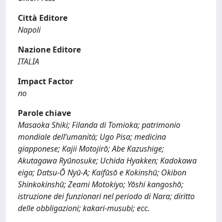
Città Editore
Napoli
Nazione Editore
ITALIA
Impact Factor
no
Parole chiave
Masaoka Shiki; Filanda di Tomioka; patrimonio
mondiale dell’umanità; Ugo Pisa; medicina
giapponese; Kajii Motojirō; Abe Kazushige;
Akutagawa Ryūnosuke; Uchida Hyakken; Kadokawa
eiga; Datsu-Ō Nyū-A; Kaifūsō e Kokinshū; Okibon
Shinkokinshū; Zeami Motokiyo; Yōshi kangoshō;
istruzione dei funzionari nel periodo di Nara; diritto
delle obbligazioni; kakari-musubi; ecc.