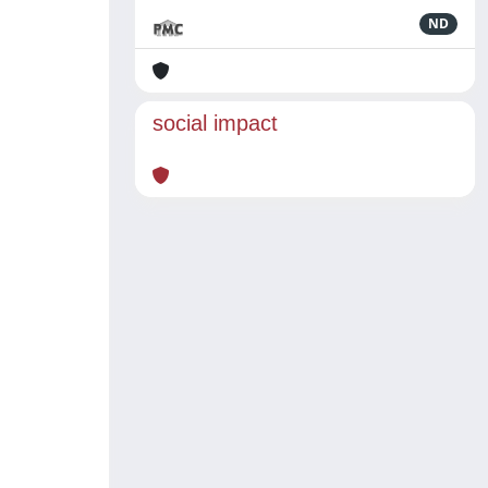
ND
social impact