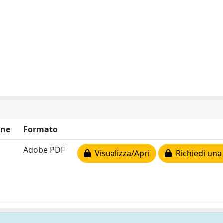
one
Formato
Adobe PDF
Visualizza/Apri
Richiedi una