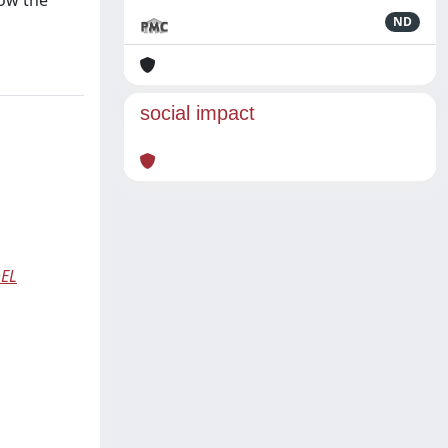
low the
ND
social impact
DEL