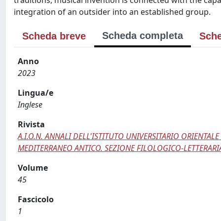
traditions, musical invention is connected with the capa
integration of an outsider into an established group.
Scheda completa
Scheda breve
Sche
Anno
2023
Lingua/e
Inglese
Rivista
A.I.O.N. ANNALI DELL'ISTITUTO UNIVERSITARIO ORIENTAL
MEDITERRANEO ANTICO. SEZIONE FILOLOGICO-LETTERARI
Volume
45
Fascicolo
1