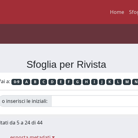
Home
Sfo
Sfoglia per Rivista
ai a:
0-9
A
B
C
D
E
F
G
H
I
J
K
L
M
N
o inserisci le iniziali:
tati da 5 a 24 di 44
esporta metadati