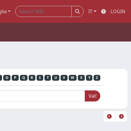
glia
IT
LOGIN
O
P
Q
R
S
T
U
V
W
X
Y
Z