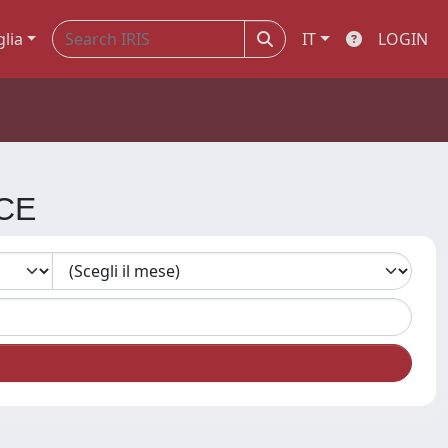
glia
IT
LOGIN
ICE