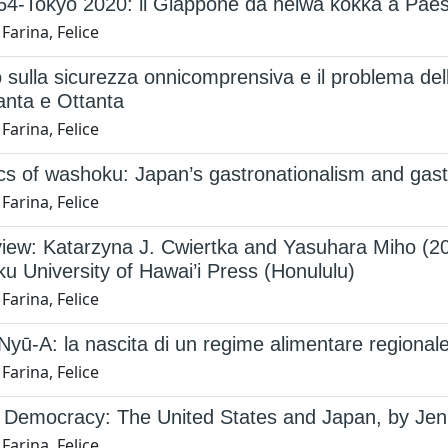
64-Tokyo 2020: il Giappone da heiwa kokka a Paes
Farina, Felice
ito sulla sicurezza onnicomprensiva e il problema d
anta e Ottanta
Farina, Felice
ics of washoku: Japan’s gastronationalism and gas
Farina, Felice
iew: Katarzyna J. Cwiertka and Yasuhara Miho (2
u University of Hawai’i Press (Honululu)
Farina, Felice
yū-A: la nascita di un regime alimentare regionale 
Farina, Felice
Democracy: The United States and Japan, by Jenni
Farina, Felice