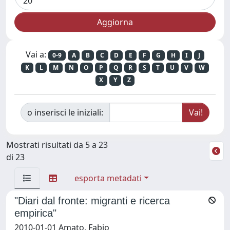
Vai a:
0-9
A
B
C
D
E
F
G
H
I
J
K
L
M
N
O
P
Q
R
S
T
U
V
W
X
Y
Z
o inserisci le iniziali:
Mostrati risultati da 5 a 23
di 23
esporta metadati
"Diari dal fronte: migranti e ricerca
empirica"
2010-01-01 Amato, Fabio