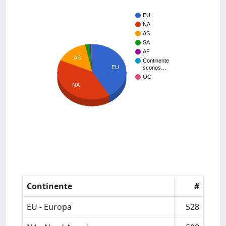
EU
NA
AS
SA
AF
AS
Continente
EU
sconos…
OC
NA
Continente
#
EU - Europa
528