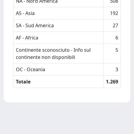
NA - Nord America
508
AS - Asia
192
SA - Sud America
27
AF - Africa
6
Continente sconosciuto - Info sul
5
continente non disponibili
OC - Oceania
3
Totale
1.269
Powered by
IRIS
-
about IRIS
-