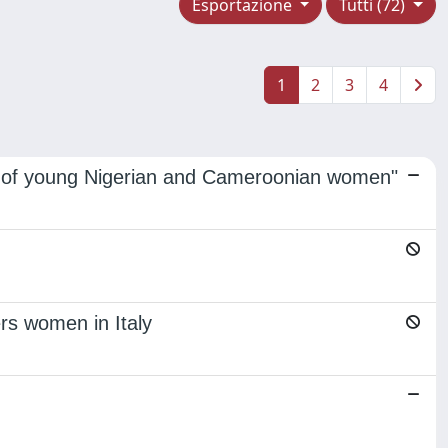
Esportazione
Tutti (72)
1
2
3
4
life of young Nigerian and Cameroonian women"
ers women in Italy