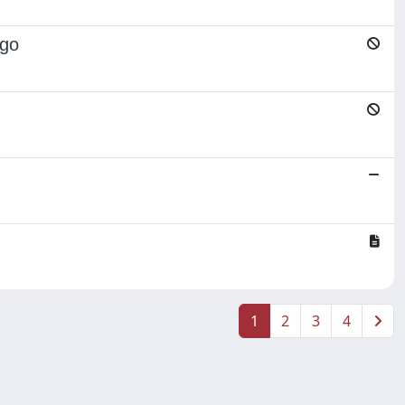
ogo
1
2
3
4