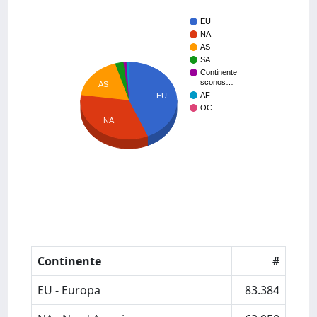
EU
NA
AS
SA
Continente
sconos…
AS
AF
EU
OC
NA
Continente
#
EU - Europa
83.384