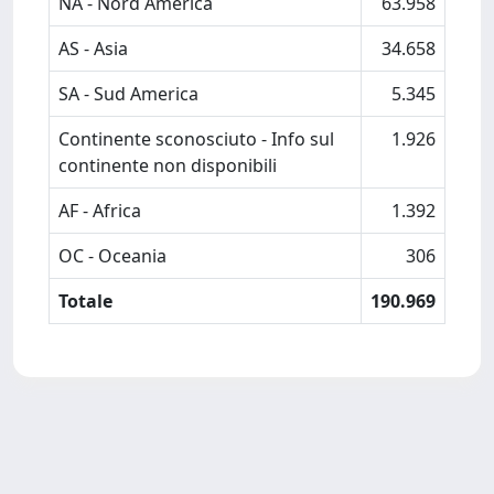
NA - Nord America
63.958
AS - Asia
34.658
SA - Sud America
5.345
Continente sconosciuto - Info sul
1.926
continente non disponibili
AF - Africa
1.392
OC - Oceania
306
Totale
190.969
Powered by
IRIS
-
about IRIS
-